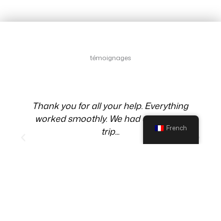
testimonial
témoignages
Témoignages
Grandiose !! Des paysages
impressionnants qui se succèdent les
French
uns aux autres !!!
F.Castella - France
Altiplano Chile and Bolivia