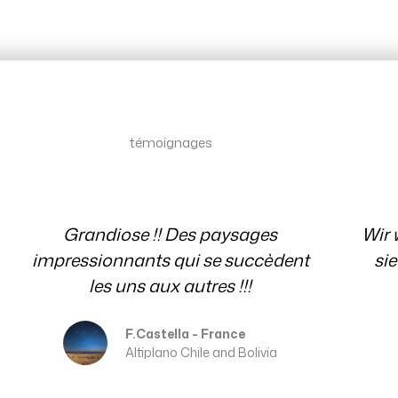
testimonial
témoignages
Témoignages
Wir wissen es sehr zu schätzen, dass
sie immer für uns mit Rat und Tat
Ev
per E-Mail da waren. Danke
Erika and Franz
Patagonia Chile