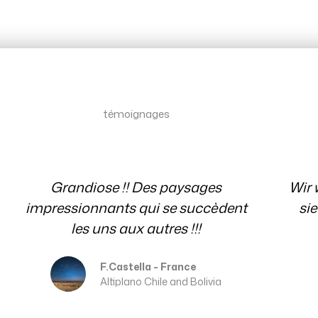
testimonial
témoignages
Témoignages
Wir wissen es sehr zu schätzen, dass
sie immer für uns mit Rat und Tat
Ev
per E-Mail da waren. Danke
Erika and Franz
Patagonia Chile