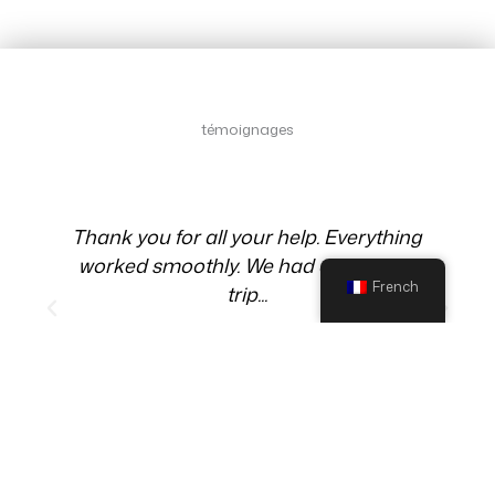
testimonial
témoignages
Témoignages
Grandiose !! Des paysages
impressionnants qui se succèdent les
French
uns aux autres !!!
F.Castella - France
Altiplano Chile and Bolivia