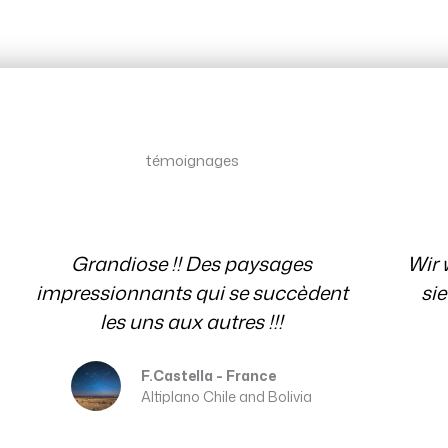
testimonial
témoignages
Témoignages
Wir wissen es sehr zu schätzen, dass
sie immer für uns mit Rat und Tat
Ev
per E-Mail da waren. Danke
Erika and Franz
Patagonia Chile