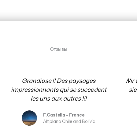
testimonial
Отзывы
Отзывы
Wir wissen es sehr zu schätzen, dass
sie immer für uns mit Rat und Tat
Ev
per E-Mail da waren. Danke
Erika and Franz
Patagonia Chile