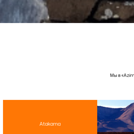
Мы в «Azim
Atakama