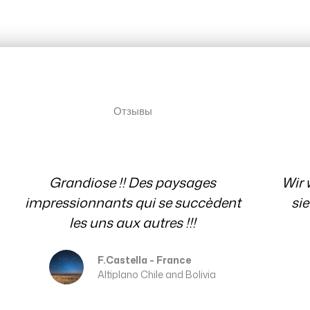
testimonial
Отзывы
Отзывы
Wir wissen es sehr zu schätzen, dass
sie immer für uns mit Rat und Tat
Ev
per E-Mail da waren. Danke
Erika and Franz
Patagonia Chile