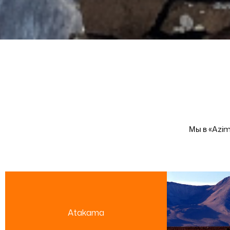
Мы в «Azim
Atakama