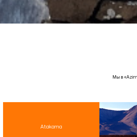
Мы в «Azim
Atakama