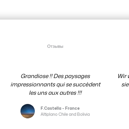
testimonial
Отзывы
Отзывы
Wir wissen es sehr zu schätzen, dass
sie immer für uns mit Rat und Tat
Ev
per E-Mail da waren. Danke
Erika and Franz
Patagonia Chile