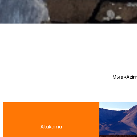
Мы в «Azim
Atakama