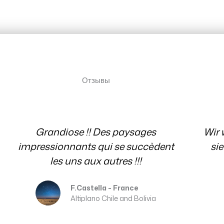
testimonial
Отзывы
Отзывы
Wir wissen es sehr zu schätzen, dass
sie immer für uns mit Rat und Tat
Ev
per E-Mail da waren. Danke
Erika and Franz
Patagonia Chile